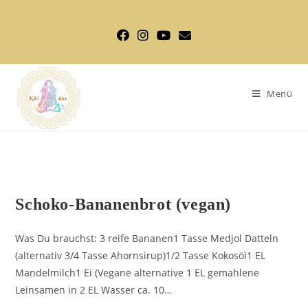
Zum
Inhalt
springen
Menü
AYURVEDA REZEPTE
Schoko-Bananenbrot (vegan)
Was Du brauchst: 3 reife Bananen1 Tasse Medjol Datteln
(alternativ 3/4 Tasse Ahornsirup)1/2 Tasse Kokosöl1 EL
Mandelmilch1 Ei (Vegane alternative 1 EL gemahlene
Leinsamen in 2 EL Wasser ca. 10…